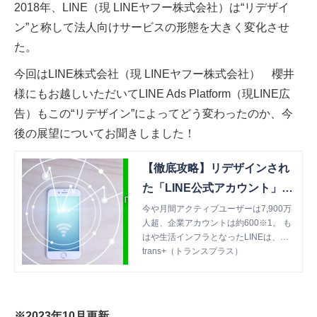
2018年、LINE（現 LINEヤフー株式会社）は“リデザイ
ン”と称して法人向けサービスの形態を大きく変化させ
た。
今回はLINE株式会社（現 LINEヤフー株式会社） 櫻井
様にもお越しいただいてLINE Ads Platform（現LINE広
告）もこの“リデザイン”によってどう変わったのか、今
後の展望についてお聞きしました！
【徹底攻略】リデザインされ
た「LINE公式アカウント」、
新プランの費用やメッセージ
今や月間アクティブユーザーは7,900万
人超、企業アカウントは約600※1。 も
配信のポイントとは？ | trans
はや生活インフラとなったLINEは、企
+（トランスプラス）
業とユーザーを繋げる重要なツールのひ
trans+（トランスプラス）
とつです。 ※1 2018年12月末時点
※2023年10月更新