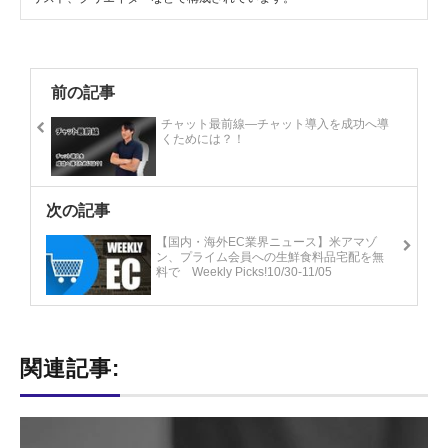
前の記事
チャット最前線―チャット導入を成功へ導
くためには？！
次の記事
【国内・海外EC業界ニュース】米アマゾ
ン、プライム会員への生鮮食料品宅配を無
料で Weekly Picks!10/30-11/05
関連記事: