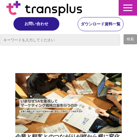
お問い合わせ
ダウンロード資料一覧
サービス概要
サービス
イベント・レポート
ニュース
コラム
事例
企業と顧客とのつながりが縦から横に変化