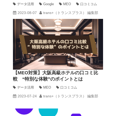
査ほか 2023年6月Googleマップ・MEO
データ活用
Google
MEO
口コミコム
最新情報まとめ
2023-08-07
trans+（トランスプラス） 編集部
【MEO対策】大阪高級ホテルの口コミ比
較 “特別な体験”のポイントとは
データ活用
MEO
口コミコム
2023-07-24
trans+（トランスプラス） 編集部