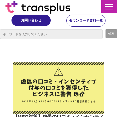
お問い合わせ
ダウンロード資料一覧
サービス概要
サービス
イベント・レポート
ニュース
コラム
事例
【MEO対策】虚偽の口コミ・インセンティ