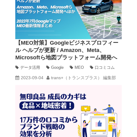
【MEO対策】Googleビジネスプロフィー
ル ヘルプが更新 / Amazon、Meta、
Microsoftら地図プラットフォーム開発へ
ほか 2023年7月Googleマップ・MEO最
データ活用
Google
MEO
口コミコム
新情報まとめ
2023-09-04
trans+（トランスプラス） 編集部