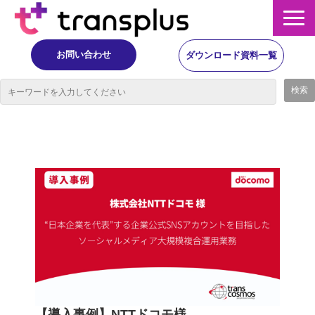
お問い合わせ
ダウンロード資料一覧
サービス概要
サービス
イベント・レポート
ニュース
コラム
事例
【導入事例】NTTドコモ様