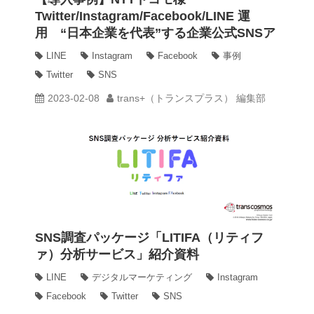
Twitter/Instagram/Facebook/LINE 運
用 “日本企業を代表”する企業公式SNSア
動画
カウントを目指したソーシャルメディア大
LINE
Instagram
Facebook
事例
規模複合運用業務
Twitter
SNS
trans-DXプロデューサー
2023-02-08
trans+（トランスプラス） 編集部
SNS調査パッケージ「LITIFA（リティフ
ァ）分析サービス」紹介資料
LINE
デジタルマーケティング
Instagram
Facebook
Twitter
SNS