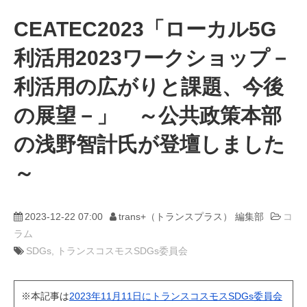
CEATEC2023「ローカル5G
動画
利活用2023ワークショップ－
trans-DXプロデューサー
利活用の広がりと課題、今後
の展望－」 ～公共政策本部
の浅野智計氏が登壇しました
～
2023-12-22 07:00
trans+（トランスプラス） 編集部
コ
ラム
SDGs
トランスコスモスSDGs委員会
※本記事は
2023年11月11日にトランスコスモスSDGs委員会