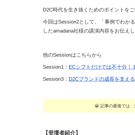
D2C時代を生き抜くためのポイントを
今回はSession2として、「事例で
したamadana社様の講演内容をお伝え
他のSessionはこちらから
Session1：
ECシフトだけでは不十分！ D2C
Session3：
D2Cブランドの成長を支えるEC
😀 記事の最後では
【登壇者紹介】