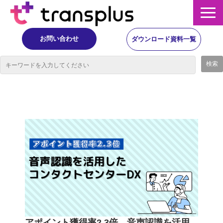
お問い合わせ
ダウンロード資料一覧
サービス概要
サービス
イベント・レポート
ニュース
コラム
事例
アポイント獲得率2.3倍 音声認識を活用