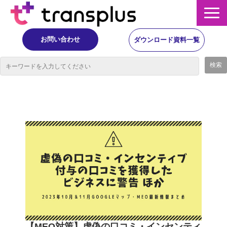
お問い合わせ
ダウンロード資料一覧
サービス概要
サービス
イベント・レポート
ニュース
コラム
事例
【MEO対策】虚偽の口コミ・インセンティ