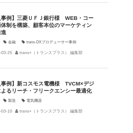
入事例】三菱ＵＦＪ銀行様 WEB・コー
両体制を構築、顧客本位のマーケティン
推進
金融
trans-DXプロデューサー事例
-03-25
trans+（トランスプラス） 編集部
事例】新コスモス電機様 TVCM×デジ
によるリーチ・フリークエンシー最適化
製造
電気機器
-03-10
trans+（トランスプラス） 編集部