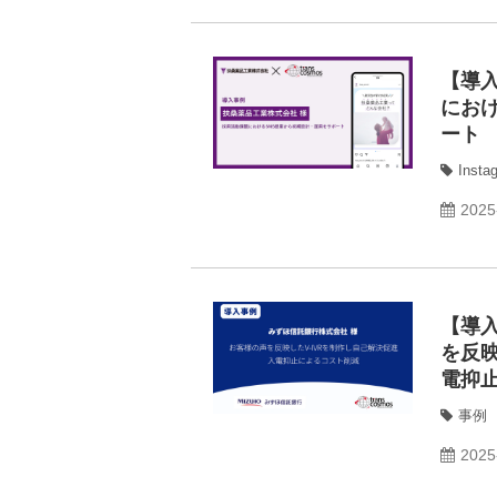
【導
にお
ート
Insta
2025
【導
を反映
電抑
事例
2025