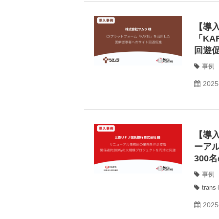
【導
「KA
回遊
事例
2025
【導
ーア
300
事例
tra
2025