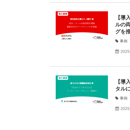
【導
ルの
グを
事例
2025
【導入
タル
事例
2025