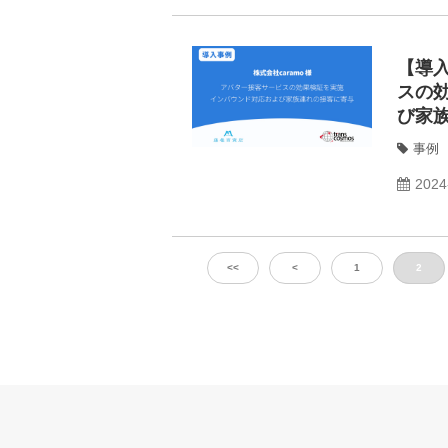
【導入
スの
び家
事例
2024
<<
<
1
2