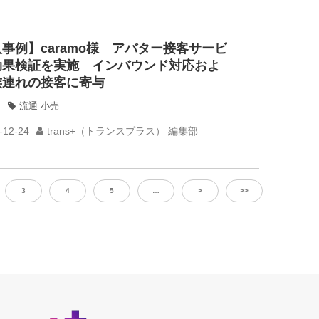
事例】caramo様 アバター接客サービ
効果検証を実施 インバウンド対応およ
族連れの接客に寄与
流通 小売
-12-24
trans+（トランスプラス） 編集部
3
4
5
…
>
>>