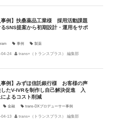
入事例】扶桑薬品工業様 採用活動課題
けるSNS提案から初期設計・運用をサポ
gram
事例
製薬
-04-24
trans+（トランスプラス） 編集部
入事例】みずほ信託銀行様 お客様の声
したV-IVRを制作し自己解決促進 入
止によるコスト削減
金融
trans-DXプロデューサー事例
-04-13
trans+（トランスプラス） 編集部