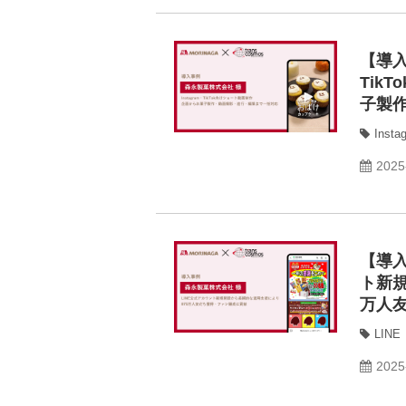
【導入
Tik
子製
Insta
2025
【導入
ト新規
万人
LINE
2025