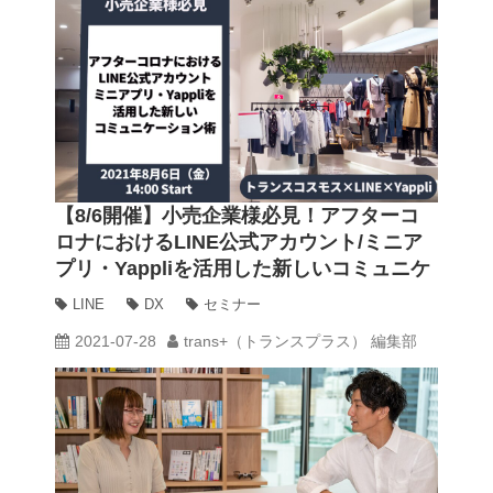
【8/6開催】小売企業様必見！アフターコ
ロナにおけるLINE公式アカウント/ミニア
プリ・Yappliを活用した新しいコミュニケ
ーション術
LINE
DX
セミナー
2021-07-28
trans+（トランスプラス） 編集部