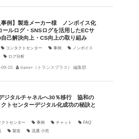
入事例】製造メーカー様 ノンボイス化
コールログ・SNSログを活用したECサ
の自己解決向上・CS向上の取り組み
コンタクトセンター
事例
ノンボイス
ログ分析
-09-15
trans+（トランスプラス） 編集部
デジタルチャネルへ30％移行 協和の
タクトセンターデジタル化成功の秘訣と
！
タクトセンター
事例
チャット
FAQ
品
製造
流通 小売