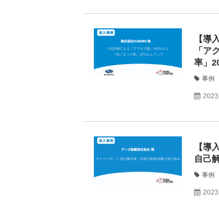
【導入
「アク
率」2
事例
2023
【導
自己
事例
2023