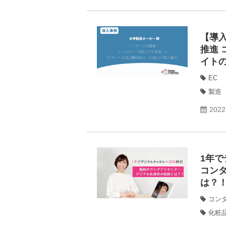
【導
推進 
イト
EC
製造
2022
1年で
コン
は？
コン
化粧