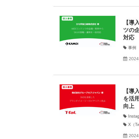
【導
ツの
対応
事例
2024
【導入
を活
向上
Insta
X（Tw
2024