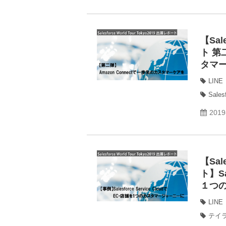
【Sal
ト 第
タマ
LINE
Sales
2019
【Sal
ト】Sa
１つ
LINE
テイ