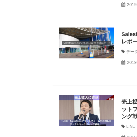
2019
Sale
レポ
デー
2019
売上拡
ット
ング
LINE