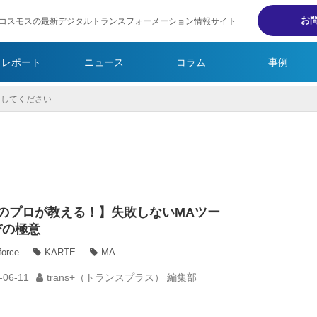
お
コスモスの最新デジタルトランスフォーメーション情報サイト
・レポート
ニュース
コラム
事例
Aのプロが教える！】失敗しないMAツー
びの極意
force
KARTE
MA
-06-11
trans+（トランスプラス） 編集部