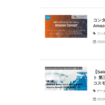
コン
Amaz
コン
2020
【Sal
ト 第
コスモス
Clo
デー
2019