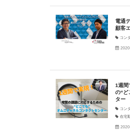
電通
顧客
コン
2020
1週
の“
ター
コン
在宅
2020