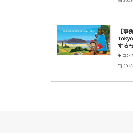
2019
【事例資
Tok
する“
コン
2018